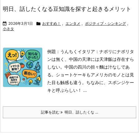
明日、話したくなる豆知識を探すと起きるメリット

2026年3月1日

おすすめ！
,
エンタメ
,
ポジティブ・シンキング
,
小ネタ
例題：うんちく
イタリア：ナポリにナポリタ
ンは無く、中国の天津には天津飯は存在すら
しない。
中国の四川の担々麵は汁なしであ
る。
ショートケーキもアメリカのモノとは見
た目も触感も違う。ちなみに、スポンジケー
キと呼ぶらしい！ ...
記事を読む
明日、話したくな ...