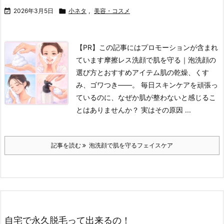

2026年3月5日

小ネタ
,
美容・コスメ
【PR】この記事にはプロモーションが含まれ
ています摩擦レス洗顔で肌を守る｜泡洗顔の
選び方とおすすめアイテム
肌の乾燥、くす
み、ゴワつき——。 毎日スキンケアを頑張っ
ているのに、なぜか肌が整わないと感じるこ
とはありませんか？ 実はその原因 ...
記事を読む
泡洗顔で肌を守るフェイスケア
自宅で永久脱毛って出来るの！