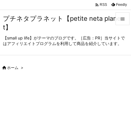

Feedly
RSS
プチネタプラネット【petite neta plane

t】

メニュ
【small up life】がテーマのブログです。［広告：PR］当サイトで
はアフィリエイトプログラムを利用して商品を紹介しています。

サイド

前へ

ホーム
>

次へ

検索