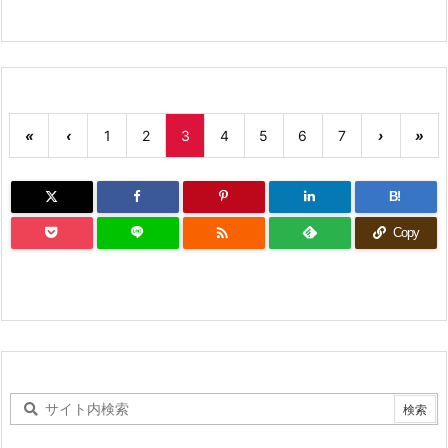
«
‹
1
2
3
4
5
6
7
›
»
B!

Copy