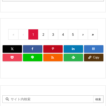
«
‹
1
2
3
4
5
›
»
B!

Copy