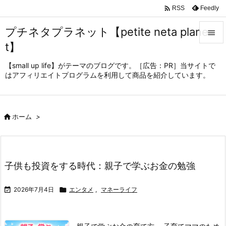

Feedly
RSS
プチネタプラネット【petite neta plane

t】

メニュ
【small up life】がテーマのブログです。［広告：PR］当サイトで
はアフィリエイトプログラムを利用して商品を紹介しています。

サイド

前へ

ホーム
>

次へ

子供も投資をする時代：親子で学ぶお金の勉強
検索

2026年7月4日

エンタメ
,
マネーライフ