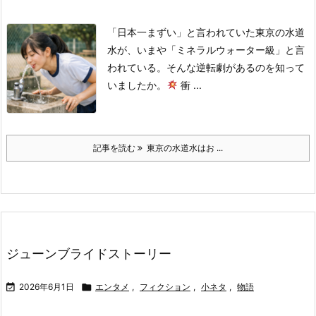
「日本一まずい」と言われていた東京の水道
水が、いまや「ミネラルウォーター級」と言
われている。
そんな逆転劇があるのを知って
いましたか。
衝 ...
記事を読む
東京の水道水はお ...
ジューンブライドストーリー

2026年6月1日

エンタメ
,
フィクション
,
小ネタ
,
物語