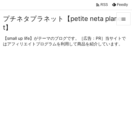

Feedly
RSS
プチネタプラネット【petite neta plane

t】

メニュ
【small up life】がテーマのブログです。［広告：PR］当サイトで
はアフィリエイトプログラムを利用して商品を紹介しています。

サイド

前へ

次へ

検索