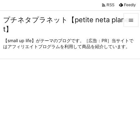

Feedly
RSS
プチネタプラネット【petite neta plane

t】

メニュ
【small up life】がテーマのブログです。［広告：PR］当サイトで
はアフィリエイトプログラムを利用して商品を紹介しています。

サイド

前へ

次へ

検索