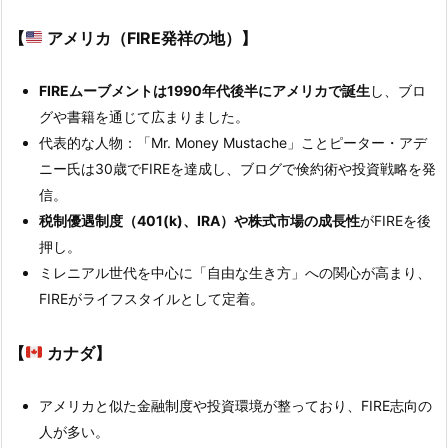
【
アメリカ（FIRE発祥の地）】
FIREムーブメントは1990年代後半にアメリカで誕生
し、ブロ
グや書籍を通じて広まりました。
代表的な人物：「Mr. Money Mustache」ことピーター・アデ
ニー氏は30歳でFIREを達成し、ブログで倹約術や投資戦略を発
信。
税制優遇制度（401(k)、IRA）や株式市場の成長性
がFIREを後
押し。
ミレニアル世代を中心に「自由な生き方」への関心が高まり、
FIREがライフスタイルとして定着。
【
カナダ】
アメリカと似た金融制度や投資環境が整っており、FIRE志向の
人が多い。