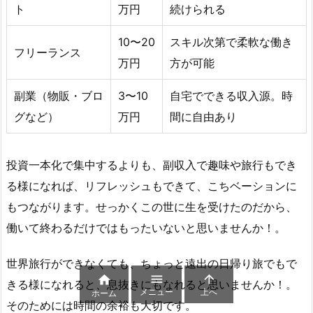
ト
万円
続けられる
10〜20
スキル次第で柔軟な働き
フリーランス
万円
方が可能
副業（物販・ブロ
3〜10
自宅でできる収入源。時
グなど）
万円
間に自由あり
投資一本化で集中するよりも、副収入で趣味や旅行もでき
る様になれば、リフレッシュもできて、こちベーションに
もつながります。せっかくこの世に生を受けたのだから、
働いて終わるだけではもったいないと思いませんか！。
世界旅行ができなくても、ちょっと遠出の日帰り旅でもで



きる様になれると、息抜きにもなれると思いませんか！。
メニュー
上へ
ホーム
そのためには時間の余裕も大切です。