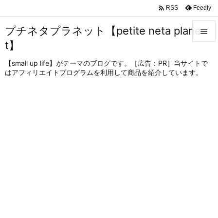

Feedly
RSS
プチネタプラネット【petite neta plane

t】

メニュ
【small up life】がテーマのブログです。［広告：PR］当サイトで
はアフィリエイトプログラムを利用して商品を紹介しています。

サイド

前へ

次へ

検索